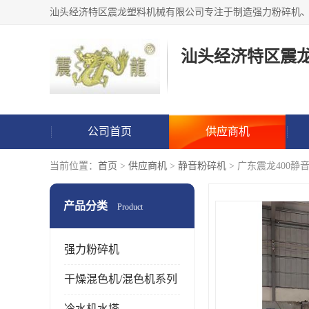
汕头经济特区震
公司首页
供应商机
当前位置：
首页
>
供应商机
>
静音粉碎机
> 广东震龙400静
产品分类
Product
强力粉碎机
干燥混色机/混色机系列
冷水机水塔