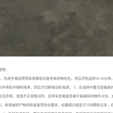
使用：
前，先用手拨动惯性轮观察机内是否有异物存在，然后开机运转10-20分钟
料并将机中物料排净，然后才切断电动机电源； 3、在运转中要注意轴承
有无异常。发现不正常情况时，应停车检查是否被不易破碎的物件卡住，或
 5、检查破碎产物的粒度是否符合要求。如果超过规定尺寸的颗粒过多，应