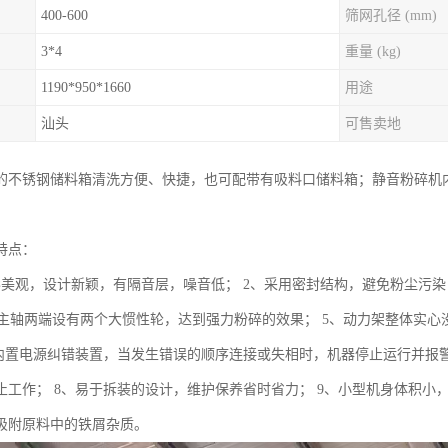
400-600
筛网孔径 (mm)
3*4
重量 (kg)
1190*950*1660
用途
汕头
可售卖地
的不锈钢储料箱清洗方便、快捷，也可配带有吸料口储料箱；静音粉碎机
特点：
形美观，设计新颖，有隔音层，噪音低； 2、采用密封结构，避免粉尘污染
、集主轴两端设有两个大惯性轮，达到强力粉碎的效果； 5、动力架整体实
、内置电源纠错装置，当发生错误的顺序连接或失相时，机器停止运行并报
止工作； 8、易于拆装的设计，维护保养省时省力； 9、小型机身体积小，
吸附原料中的铁屑杂质。