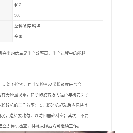
ф12
980
塑料破碎 粉碎
全国
机突出的优点是生产效率高，生产过程中的能耗
，要给予拧紧，同时要检查皮带松紧度是否合
内有无碰撞现象，转子的旋转方向是否与机箭头所
响粉碎机的工作效率； 5、粉碎机起动后应保持其
运转情况，送料要均匀，以防阻塞碎料室；其次，不要
应立即停机检查，排除故障后方可继续工作。