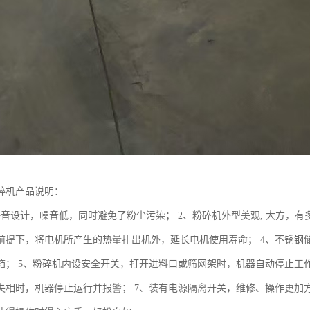
碎机产品说明：
静音设计，噪音低，同时避免了粉尘污染； 2、粉碎机外型美观, 大方，有
前提下，将电机所产生的热量排出机外，延长电机使用寿命； 4、不锈钢
箱； 5、粉碎机内设安全开关，打开进料口或筛网架时，机器自动停止工
失相时，机器停止运行并报警； 7、装有电源隔离开关，维修、操作更加