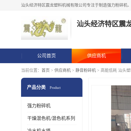
汕头经济特区震
公司首页
供应商机
当前位置：
首页
>
供应商机
>
静音粉碎机
> 高能低耗 汕头塑
产品分类
Product
强力粉碎机
干燥混色机/混色机系列
冷水机水塔