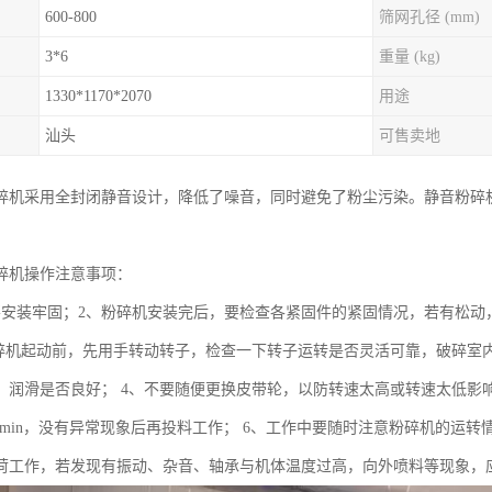
600-800
筛网孔径 (mm)
3*6
重量 (kg)
1330*1170*2070
用途
汕头
可售卖地
碎机采用全封闭静音设计，降低了噪音，同时避免了粉尘污染。静音粉碎
碎机操作注意事项：
要安装牢固；2、粉碎机安装完后，要检查各紧固件的紧固情况，若有松动
粉碎机起动前，先用手转动转子，检查一下转子运转是否灵活可靠，破碎室
，润滑是否良好； 4、不要随便更换皮带轮，以防转速太高或转速太低影
-20min，没有异常现象后再投料工作； 6、工作中要随时注意粉碎机的
荷工作，若发现有振动、杂音、轴承与机体温度过高，向外喷料等现象，