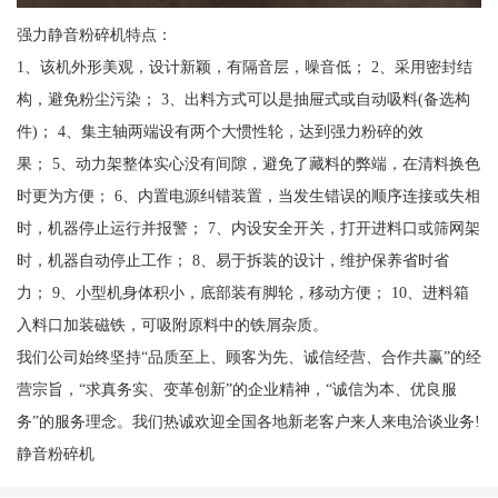
强力静音粉碎机特点：
1、该机外形美观，设计新颖，有隔音层，噪音低； 2、采用密封结
构，避免粉尘污染； 3、出料方式可以是抽屉式或自动吸料(备选构
件)； 4、集主轴两端设有两个大惯性轮，达到强力粉碎的效
果； 5、动力架整体实心没有间隙，避免了藏料的弊端，在清料换色
时更为方便； 6、内置电源纠错装置，当发生错误的顺序连接或失相
时，机器停止运行并报警； 7、内设安全开关，打开进料口或筛网架
时，机器自动停止工作； 8、易于拆装的设计，维护保养省时省
力； 9、小型机身体积小，底部装有脚轮，移动方便； 10、进料箱
入料口加装磁铁，可吸附原料中的铁屑杂质。
我们公司始终坚持“品质至上、顾客为先、诚信经营、合作共赢”的经
营宗旨，“求真务实、变革创新”的企业精神，“诚信为本、优良服
务”的服务理念。我们热诚欢迎全国各地新老客户来人来电洽谈业务!
静音粉碎机