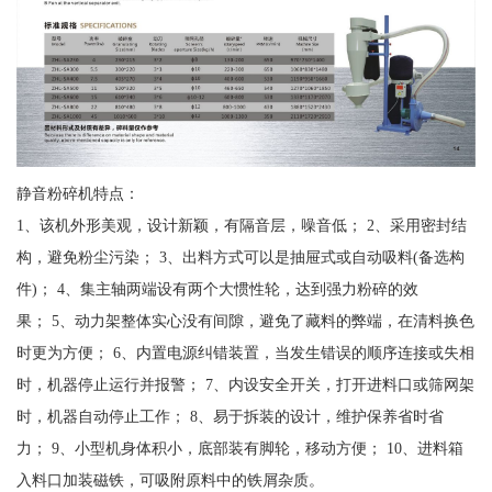
静音粉碎机特点：
1、该机外形美观，设计新颖，有隔音层，噪音低； 2、采用密封结
构，避免粉尘污染； 3、出料方式可以是抽屉式或自动吸料(备选构
件)； 4、集主轴两端设有两个大惯性轮，达到强力粉碎的效
果； 5、动力架整体实心没有间隙，避免了藏料的弊端，在清料换色
时更为方便； 6、内置电源纠错装置，当发生错误的顺序连接或失相
时，机器停止运行并报警； 7、内设安全开关，打开进料口或筛网架
时，机器自动停止工作； 8、易于拆装的设计，维护保养省时省
力； 9、小型机身体积小，底部装有脚轮，移动方便； 10、进料箱
入料口加装磁铁，可吸附原料中的铁屑杂质。