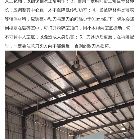
入二化钼，以确保轴承正常动作； 3、使用一定时间后三角皮带会伸
长，应调整其中心距，才不至降低传动功率； 4、当被碎材料是薄膜
等轻浮材料，应调整小动刀与定刀的间隔少于0.1mm以下，偶尔会遇
到梗塞在破碎室中，可打开粉碎室顶门，用小木棍向室底搅动，切
不可伸手入室底，以免造成人身伤害； 5、刀具拆后更磨，在再装配
时，一定要注意刀刃方向不能装反，否则必致刀具损坏。