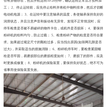
否有异物存在，然后开机运转10-20分钟，确认运转正常后才投料加
工； 2、停止运转前，应先停止给料并将机中物料排净，然后才切断
电动机电源； 3、在运转中要注意轴承的温度，务使轴承保持良好的
润滑状态，并且注意声音和振动有无异常。发现不正常情况时，应
停车检查是否被不易破碎的物件卡住，或机件是否损坏； 4、要保持
粉碎机的给料均匀，防止过载； 5、检查粉碎产物的粒度是否符合要
求。如果超过规定尺寸的颗粒过多，应当找出原因(如筛网孔隙是否
过大)，并采取适当的措施消除； 6、粉碎机停车时，要检查紧固螺
栓是否牢固，易磨损部位的磨损程度如何； 7、磨损了的部件，应及
时更换或修复； 8、粉碎机的保险装置，要保持良好状态，绝不可为
省事而使保险装置失效。