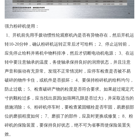
强力粉碎机使用：
1、开机前先用手拨动惯性轮观察机内是否有异物存在，然后开机运
转10-20分钟，确认粉碎机运转正常后才可给料； 2、停止运转前，
应先停止给料并将机中物料排净，然后才切断电动机电源； 3、在运
转中要注意轴承的温度，务使轴承保持良好的润滑状态，并且注意
声音和振动有无异常。发现不正常情况时，应停车检查是否被不易
破碎的物件卡住，或机件是否损坏； 4、要保持粉碎机的给料均匀，
防止过载； 5、检查破碎产物的粒度是否符合要求。如果超过规定尺
寸的颗粒过多，应当找出原因(如筛网孔隙是否过大)，并采取适当的
措施消除； 6、粉碎机停车时，要检查紧固螺栓是否牢固，易磨损部
位的磨损程度如何； 7、磨损了的部件，应及时更换或修复； 8、粉
碎机的保险装置，要保持良好状态，绝不可为省事而使保险装置失
效。