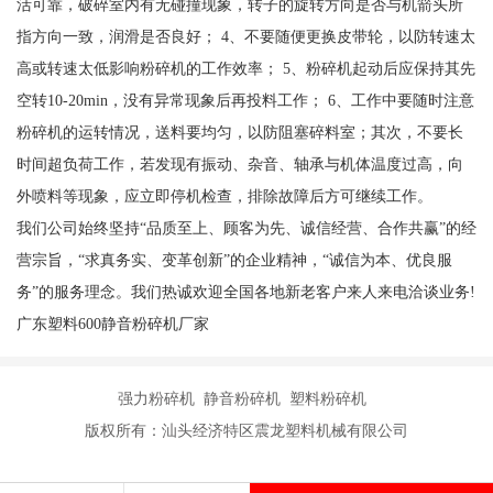
活可靠，破碎室内有无碰撞现象，转子的旋转方向是否与机箭头所
指方向一致，润滑是否良好； 4、不要随便更换皮带轮，以防转速太
高或转速太低影响粉碎机的工作效率； 5、粉碎机起动后应保持其先
空转10-20min，没有异常现象后再投料工作； 6、工作中要随时注意
粉碎机的运转情况，送料要均匀，以防阻塞碎料室；其次，不要长
时间超负荷工作，若发现有振动、杂音、轴承与机体温度过高，向
外喷料等现象，应立即停机检查，排除故障后方可继续工作。
我们公司始终坚持“品质至上、顾客为先、诚信经营、合作共赢”的经
营宗旨，“求真务实、变革创新”的企业精神，“诚信为本、优良服
务”的服务理念。我们热诚欢迎全国各地新老客户来人来电洽谈业务!
广东塑料600静音粉碎机厂家
强力粉碎机 静音粉碎机 塑料粉碎机
版权所有：汕头经济特区震龙塑料机械有限公司