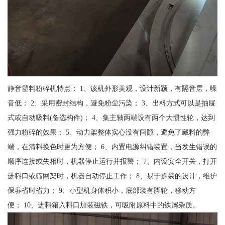
静音塑料粉碎机特点： 1、该机外形美观，设计新颖，有隔音层，噪
音低； 2、采用密封结构，避免粉尘污染； 3、出料方式可以是抽屉
式或自动吸料(备选构件)； 4、集主轴两端设有两个大惯性轮，达到
强力粉碎的效果； 5、动力架整体实心没有间隙，避免了藏料的弊
端，在清料换色时更为方便； 6、内置电源纠错装置，当发生错误的
顺序连接或失相时，机器停止运行并报警； 7、内设安全开关，打开
进料口或筛网架时，机器自动停止工作； 8、易于拆装的设计，维护
保养省时省力； 9、小型机身体积小，底部装有脚轮，移动方
便； 10、进料箱入料口加装磁铁，可吸附原料中的铁屑杂质。