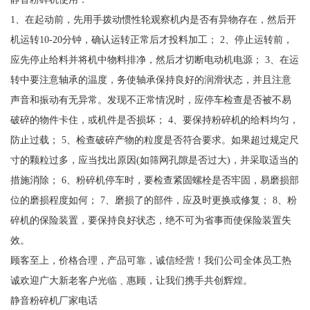
1、在起动前，先用手拨动惯性轮观察机内是否有异物存在，然后开
机运转10-20分钟，确认运转正常后才投料加工； 2、停止运转前，
应先停止给料并将机中物料排净，然后才切断电动机电源； 3、在运
转中要注意轴承的温度，务使轴承保持良好的润滑状态，并且注意
声音和振动有无异常。发现不正常情况时，应停车检查是否被不易
破碎的物件卡住，或机件是否损坏； 4、要保持粉碎机的给料均匀，
防止过载； 5、检查破碎产物的粒度是否符合要求。如果超过规定尺
寸的颗粒过多，应当找出原因(如筛网孔隙是否过大)，并采取适当的
措施消除； 6、粉碎机停车时，要检查紧固螺栓是否牢固，易磨损部
位的磨损程度如何； 7、磨损了的部件，应及时更换或修复； 8、粉
碎机的保险装置，要保持良好状态，绝不可为省事而使保险装置失
效。
顾客至上，价格合理，产品可靠，诚信经营！我们公司全体员工热
诚欢迎广大新老客户光临﹑惠顾，让我们携手共创辉煌。
静音粉碎机厂家电话