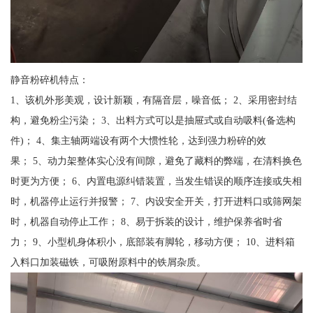
静音粉碎机特点：
1、该机外形美观，设计新颖，有隔音层，噪音低； 2、采用密封结
构，避免粉尘污染； 3、出料方式可以是抽屉式或自动吸料(备选构
件)； 4、集主轴两端设有两个大惯性轮，达到强力粉碎的效
果； 5、动力架整体实心没有间隙，避免了藏料的弊端，在清料换色
时更为方便； 6、内置电源纠错装置，当发生错误的顺序连接或失相
时，机器停止运行并报警； 7、内设安全开关，打开进料口或筛网架
时，机器自动停止工作； 8、易于拆装的设计，维护保养省时省
力； 9、小型机身体积小，底部装有脚轮，移动方便； 10、进料箱
入料口加装磁铁，可吸附原料中的铁屑杂质。