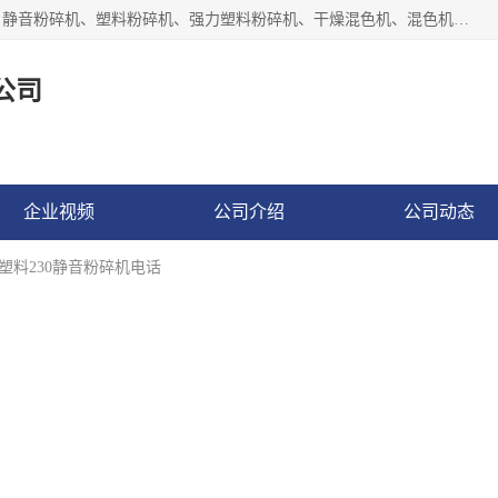
汕头经济特区震龙塑料机械有限公司专注于制造强力粉碎机、静音粉碎机、塑料粉碎机、强力塑料粉碎机、干燥混色机、混色机、冷水机、上料机等塑料辅助机械。
龙塑料机械有限公司
企业视频
公司介绍
公司动态
东塑料230静音粉碎机电话