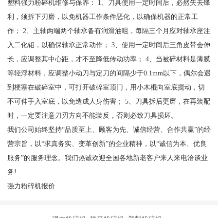
塑料强力粉碎机维修与保养： 1、刀具使用一定时间后，必然失去锋
利，须拆下刃磨，以免机器工作条件恶化，以确保机器的正常工
作； 2、主轴两端两个轴承备有润滑油咀，每隔三个月应对轴承座注
入二化钼，以确保轴承正常动作； 3、使用一定时间后三角皮带会伸
长，应调整其中心距，才不至降低传动功率； 4、当被碎材料是薄膜
等轻浮材料，应调整小动刀与定刀的间隔少于0.1mm以下，偶尔会遇
到梗塞在破碎室中，可打开破碎室顶门，用小木棍向室底搅动，切
不可伸手入室底，以免造成人身伤害； 5、刀具拆后更磨，在再装配
时，一定要注意刀刃方向不能装反，否则必致刀具损坏。
我们公司始终坚持“品质至上、顾客为先、诚信经营、合作共赢”的经
营宗旨，以“求真务实、变革创新”的企业精神，以“诚信为本、优良
服务”的服务理念。我们热诚欢迎全国各地新老客户来人来电洽谈业
务!
强力粉碎机报价