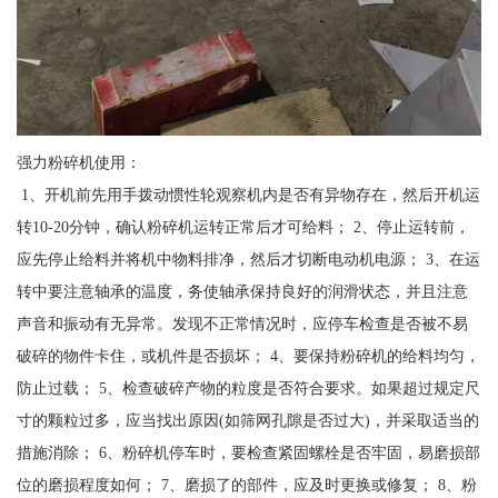
强力粉碎机使用：
1、开机前先用手拨动惯性轮观察机内是否有异物存在，然后开机运
转10-20分钟，确认粉碎机运转正常后才可给料； 2、停止运转前，
应先停止给料并将机中物料排净，然后才切断电动机电源； 3、在运
转中要注意轴承的温度，务使轴承保持良好的润滑状态，并且注意
声音和振动有无异常。发现不正常情况时，应停车检查是否被不易
破碎的物件卡住，或机件是否损坏； 4、要保持粉碎机的给料均匀，
防止过载； 5、检查破碎产物的粒度是否符合要求。如果超过规定尺
寸的颗粒过多，应当找出原因(如筛网孔隙是否过大)，并采取适当的
措施消除； 6、粉碎机停车时，要检查紧固螺栓是否牢固，易磨损部
位的磨损程度如何； 7、磨损了的部件，应及时更换或修复； 8、粉