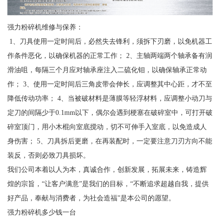
强力粉碎机维修与保养：
1、刀具使用一定时间后，必然失去锋利，须拆下刃磨，以免机器工
作条件恶化，以确保机器的正常工作； 2、主轴两端两个轴承备有润
滑油咀，每隔三个月应对轴承座注入二硫化钼，以确保轴承正常动
作； 3、使用一定时间后三角皮带会伸长，应调整其中心距，才不至
降低传动功率； 4、当被破材料是薄膜等轻浮材料，应调整小动刀与
定刀的间隔少于0.1mm以下，偶尔会遇到梗塞在破碎室中，可打开破
碎室顶门，用小木棍向室底搅动，切不可伸手入室底，以免造成人
身伤害； 5、刀具拆后更磨，在再装配时，一定要注意刀刃方向不能
装反，否则必致刀具损坏。
我们公司本着以人为本，真诚合作，创新发展，拓展未来，铸造辉
煌的宗旨，“让客户满意”是我们的目标，“不断追求超越自我，提供
好产品，奉献与消费者，为社会造福”是本公司的愿望。
强力粉碎机多少钱一台