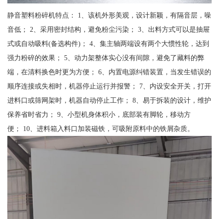
静音塑料粉碎机特点： 1、该机外形美观，设计新颖，有隔音层，噪
音低； 2、采用密封结构，避免粉尘污染； 3、出料方式可以是抽屉
式或自动吸料(备选构件)； 4、集主轴两端设有两个大惯性轮，达到
强力粉碎的效果； 5、动力架整体实心没有间隙，避免了藏料的弊
端，在清料换色时更为方便； 6、内置电源纠错装置，当发生错误的
顺序连接或失相时，机器停止运行并报警； 7、内设安全开关，打开
进料口或筛网架时，机器自动停止工作； 8、易于拆装的设计，维护
保养省时省力； 9、小型机身体积小，底部装有脚轮，移动方
便； 10、进料箱入料口加装磁铁，可吸附原料中的铁屑杂质。