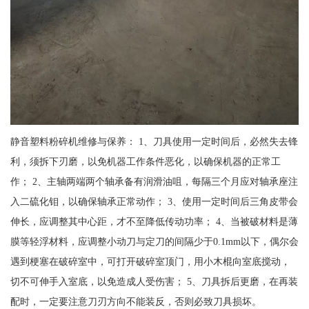
静音塑料粉碎机维修与保养： 1、刀具使用一定时间后，必然失去锋
利，须拆下刃磨，以免机器工作条件恶化，以确保机器的正常工
作； 2、主轴两端两个轴承备有润滑油咀，每隔三个月应对轴承座注
入二硫化钼，以确保轴承正常动作； 3、使用一定时间后三角皮带会
伸长，应调整其中心距，才不至降低传动功率； 4、当被破材料是薄
膜等轻浮材料，应调整小动刀与定刀的间隔少于0.1mm以下，偶尔会
遇到梗塞在破碎室中，可打开破碎室顶门，用小木棍向室底搅动，
切不可伸手入室底，以免造成人受伤害； 5、刀具拆后更磨，在再装
配时，一定要注意刀刃方向不能装反，否则必致刀具损坏。