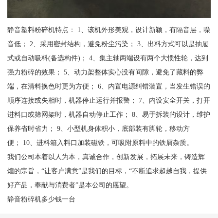
静音塑料粉碎机特点： 1、该机外形美观，设计新颖，有隔音层，噪
音低； 2、采用密封结构，避免粉尘污染； 3、出料方式可以是抽屉
式或自动吸料(备选构件)； 4、集主轴两端设有两个大惯性轮，达到
强力粉碎的效果； 5、动力架整体实心没有间隙，避免了藏料的弊
端，在清料换色时更为方便； 6、内置电源纠错装置，当发生错误的
顺序连接或失相时，机器停止运行并报警； 7、内设安全开关，打开
进料口或筛网架时，机器自动停止工作； 8、易于拆装的设计，维护
保养省时省力； 9、小型机身体积小，底部装有脚轮，移动方
便； 10、进料箱入料口加装磁铁，可吸附原料中的铁屑杂质。
我们公司本着以人为本，真诚合作，创新发展，拓展未来，铸造辉
煌的宗旨，“让客户满意”是我们的目标，“不断追求超越自我，提供
好产品，奉献与消费者”是本公司的愿望。
静音粉碎机多少钱一台