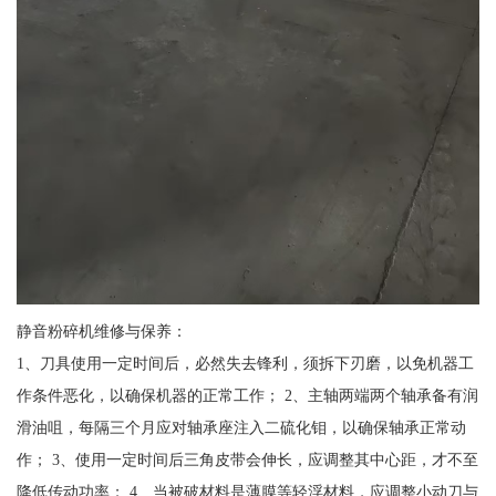
静音粉碎机维修与保养：
1、刀具使用一定时间后，必然失去锋利，须拆下刃磨，以免机器工
作条件恶化，以确保机器的正常工作； 2、主轴两端两个轴承备有润
滑油咀，每隔三个月应对轴承座注入二硫化钼，以确保轴承正常动
作； 3、使用一定时间后三角皮带会伸长，应调整其中心距，才不至
降低传动功率； 4、当被破材料是薄膜等轻浮材料，应调整小动刀与