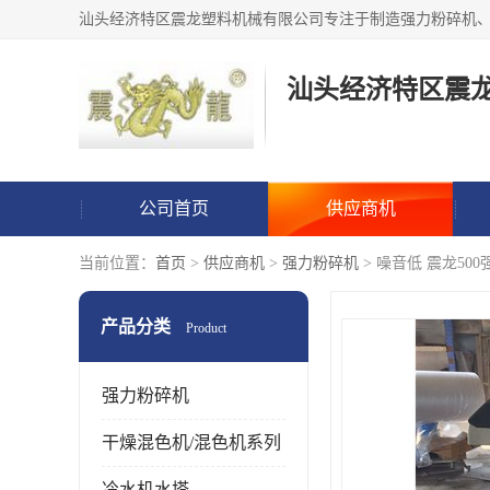
汕头经济特区震
公司首页
供应商机
当前位置：
首页
>
供应商机
>
强力粉碎机
> 噪音低 震龙50
产品分类
Product
强力粉碎机
干燥混色机/混色机系列
冷水机水塔