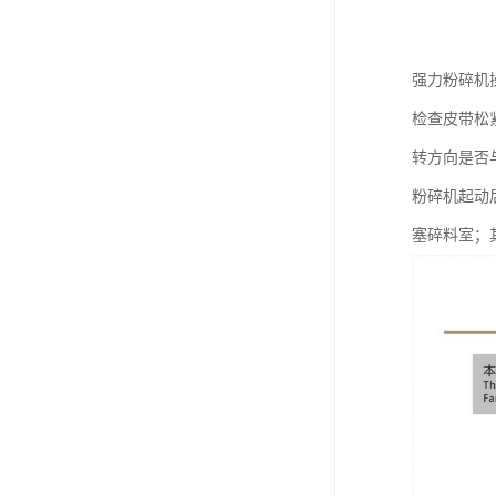
强力粉碎机
检查皮带松
转方向是否
粉碎机起动
塞碎料室；