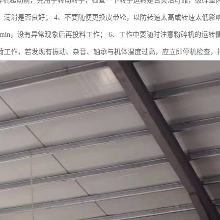
粉碎机起动前，先用手转动转子，检查一下转子运转是否灵活可靠，破碎室
，润滑是否良好； 4、不要随便更换皮带轮，以防转速太高或转速太低影
-20min，没有异常现象后再投料工作； 6、工作中要随时注意粉碎机的
荷工作，若发现有振动、杂音、轴承与机体温度过高，应立即停机检查，