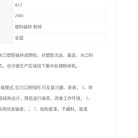
ф12
2000
塑料破碎 粉碎
全国
水口塑胶破碎成颗粒，对塑胶次品、废品、水口料
机，也可做生产区域线下集中处理粉碎机。
装模式,当刀口用钝时,可反复刃磨、安装； 3、转
音结构设计，降低运行噪音，改善工作环境； 5、
、采用优良轴承，； 7、结构紧凑，不藏料，易清