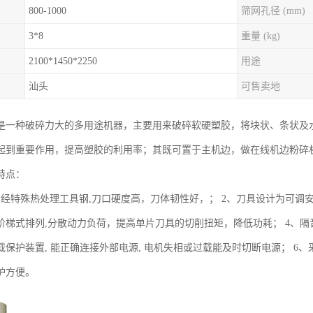
800-1000
筛网孔径 (mm)
3*8
重量 (kg)
2100*1450*2250
用途
汕头
可售卖地
是一种破碎力大的多用途机器，主要用来破碎软硬塑胶，将块状、条状及
起到重要作用，提高塑胶的利用率；其既可置于主机边，做在线机边粉碎
特点：
用经特殊热处理工具钢,刀口硬度高，刀体韧性好，； 2、刀具设计为可调安
阶梯式排列,分散动力负荷，提高单片刀具的切削扭矩，降低功耗； 4、隔
载保护装置, 能正确连接外部电源, 电机失相或过载能及时切断电源； 6
护方便。