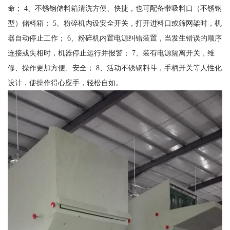
命； 4、不锈钢储料箱清洗方便、快捷，也可配备带吸料口（不锈钢
型）储料箱； 5、粉碎机内设安全开关，打开进料口或筛网架时，机
器自动停止工作； 6、粉碎机内置电源纠错装置，当发生错误的顺序
连接或失相时，机器停止运行并报警； 7、装有电源隔离开关，维
修、操作更加方便、安全； 8、活动不锈钢料斗，手柄开关等人性化
设计，使操作得心应手，轻松自如。