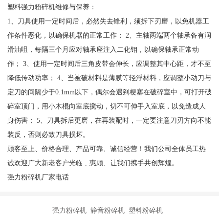
塑料强力粉碎机维修与保养：
1、刀具使用一定时间后，必然失去锋利，须拆下刃磨，以免机器工
作条件恶化，以确保机器的正常工作； 2、主轴两端两个轴承备有润
滑油咀，每隔三个月应对轴承座注入二化钼，以确保轴承正常动
作； 3、使用一定时间后三角皮带会伸长，应调整其中心距，才不至
降低传动功率； 4、当被破材料是薄膜等轻浮材料，应调整小动刀与
定刀的间隔少于0.1mm以下，偶尔会遇到梗塞在破碎室中，可打开破
碎室顶门，用小木棍向室底搅动，切不可伸手入室底，以免造成人
身伤害； 5、刀具拆后更磨，在再装配时，一定要注意刀刃方向不能
装反，否则必致刀具损坏。
顾客至上、价格合理、产品可靠、诚信经营！我们公司全体员工热
诚欢迎广大新老客户光临﹑惠顾、让我们携手共创辉煌。
强力粉碎机厂家电话
强力粉碎机 静音粉碎机 塑料粉碎机