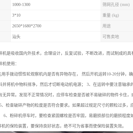
1000-1300
筛网孔径 (mm)
3*10
重量 (kg)
2650*1680*2700
用途
汕头
可售卖地
碎机是吸收国内外技术，合理设计，反复试验，不断改进，而试制成的具
碎机使用：
先用手拨动惯性轮观察机内是否有异物存在， 然后开机运转10-20分钟，
料并将机中物料排净，然后才切断电动机电源； 3、在运转中要注意轴承
有无异常。发现不正常情况时，应停车检查是否被不易破碎的物件卡住，或
 5、检查破碎产物的粒度是否符合要求。如果超过规定尺寸的颗粒过多，应
； 6、粉碎机停车时，要检查紧固螺栓是否牢固，易磨损部位的磨损程度如
粉碎机的保险装置，要保持良好状态，绝不可为省事而使保险装置失效。