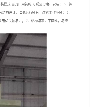
装模式,当刀口用钝时,可反复刃磨、安装； 3、转
音结构设计，降低运行噪音，改善工作环境； 5、
、采用优良轴承，； 7、结构紧凑，不藏料，易清