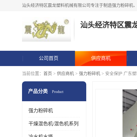
汕头经济特区震
公司首页
供应商机
当前位置：
首页
>
供应商机
>
强力粉碎机
> 安全保护 广东塑
产品分类
Product
强力粉碎机
干燥混色机/混色机系列
冷水机水塔