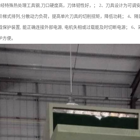
用经特殊热处理工具钢,刀口硬度高，刀体韧性好，； 2、刀具设计为可调安
阶梯式排列,分散动力负荷，提高单片刀具的切削扭矩，降低功耗； 4、隔
载保护装置, 能正确连接外部电源, 电机失相或过载能及时切断电源； 6
护方便。