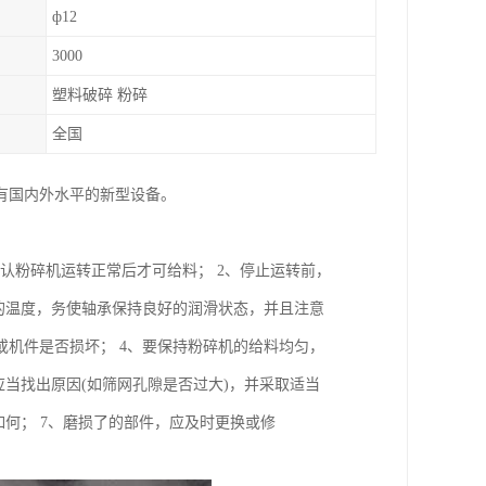
ф12
3000
塑料破碎 粉碎
全国
有国内外水平的新型设备。
确认粉碎机运转正常后才可给料； 2、停止运转前，
的温度，务使轴承保持良好的润滑状态，并且注意
机件是否损坏； 4、要保持粉碎机的给料均匀，
当找出原因(如筛网孔隙是否过大)，并采取适当
何； 7、磨损了的部件，应及时更换或修