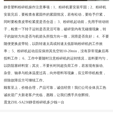
静音塑料粉碎机操作注意事项：1、粉碎机要安装牢固；2、粉碎机
安装完后，要检查各紧固件的紧固情况，若有松动，要给予拧紧，
同时要检查皮带松紧度是否合适； 3、粉碎机起动前，先用手转动转
子，检查一下转子运转是否灵活可靠，破碎室内有无碰撞现象，转
子的旋转方向是否与机箭头所指方向一致，润滑是否良好； 4、不要
随便更换皮带轮，以防转速太高或转速太低影响粉碎机的工作效
率； 5、粉碎机起动后应保持其先空转10-20min，没有异常现象后再
投料工作； 6、工作中要随时注意粉碎机的运转情况，送料要均匀，
以防阻塞碎料室；其次，不要长时间超负荷工作，若发现有振动、
杂音、轴承与机体温度过高，向外喷料等现象，应立即停机检查，
排除故障后方可继续工作。
顾客至上，价格合理，产品可靠，诚信经营！我们公司全体员工热
诚欢迎广大新老客户光临﹑惠顾，让我们携手共创辉煌。
震龙ZHL-SA230静音粉碎机多少钱一台