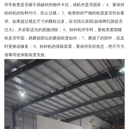
停车检查是否被不易破碎的物件卡住，或机件是否损坏； 4、要保持
粉碎机的给料均匀，防止过载； 5、检查粉碎产物的粒度是否符合要
求。如果超过规定尺寸的颗粒过多，应当找出原因(如筛网孔隙是否
过大)，并采取适当的措施消除； 6、粉碎机停车时，要检查紧固螺
栓是否牢固，易磨损部位的磨损程度如何； 7、磨损了的部件，应及
时更换或修复； 8、粉碎机的保险装置，要保持良好状态，绝不可为
省事而使保险装置失效。