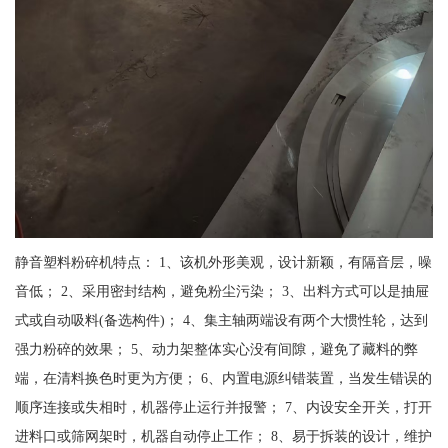
静音塑料粉碎机特点： 1、该机外形美观，设计新颖，有隔音层，噪
音低； 2、采用密封结构，避免粉尘污染； 3、出料方式可以是抽屉
式或自动吸料(备选构件)； 4、集主轴两端设有两个大惯性轮，达到
强力粉碎的效果； 5、动力架整体实心没有间隙，避免了藏料的弊
端，在清料换色时更为方便； 6、内置电源纠错装置，当发生错误的
顺序连接或失相时，机器停止运行并报警； 7、内设安全开关，打开
进料口或筛网架时，机器自动停止工作； 8、易于拆装的设计，维护