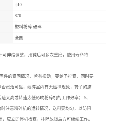
ф10
870
塑料粉碎 破碎
全国
计可伸缩调整，用钝后可多次重磨，使用寿命特
紧固件的紧固情况，若有松动，要给予拧紧，同时要
是否灵活可靠，破碎室内有无碰撞现象，转子的旋
转速太高或转速太低影响粉碎机的工作效率； 5、
中要随时注意粉碎机的运转情况，送料要均匀，以防阻
高，应立即停机检查，排除故障后方可继续工作。