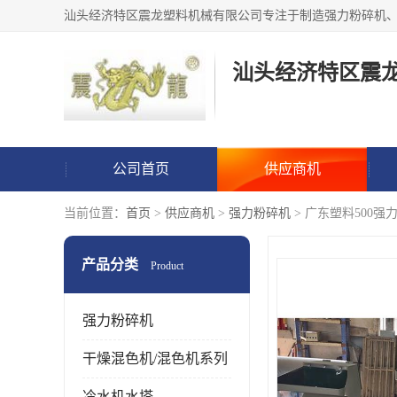
汕头经济特区震
公司首页
供应商机
当前位置：
首页
>
供应商机
>
强力粉碎机
> 广东塑料500强
产品分类
Product
强力粉碎机
干燥混色机/混色机系列
冷水机水塔