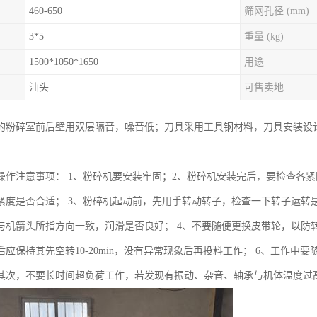
460-650
筛网孔径 (mm)
3*5
重量 (kg)
1500*1050*1650
用途
汕头
可售卖地
的粉碎室前后壁用双层隔音，噪音低；刀具采用工具钢材料，刀具安装设
操作注意事项： 1、粉碎机要安装牢固；2、粉碎机安装完后，要检查各
紧度是否合适； 3、粉碎机起动前，先用手转动转子，检查一下转子运转
与机箭头所指方向一致，润滑是否良好； 4、不要随便更换皮带轮，以防
后应保持其先空转10-20min，没有异常现象后再投料工作； 6、工作
其次，不要长时间超负荷工作，若发现有振动、杂音、轴承与机体温度过