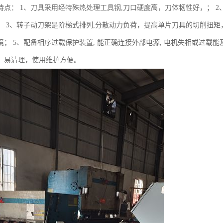
特点： 1、刀具采用经特殊热处理工具钢,刀口硬度高，刀体韧性好，； 2
； 3、转子动刀架是阶梯式排列,分散动力负荷，提高单片刀具的切削扭矩
； 5、配备相序过载保护装置, 能正确连接外部电源, 电机失相或过载能
，易清理，使用维护方便。