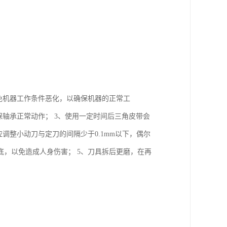
免机器工作条件恶化，以确保机器的正常工
保轴承正常动作； 3、使用一定时间后三角皮带会
调整小动刀与定刀的间隔少于0.1mm以下，偶尔
，以免造成人身伤害； 5、刀具拆后更磨，在再