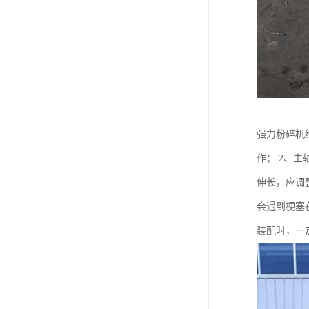
强力粉碎机
作； 2、
伸长，应调
会遇到梗塞
装配时，一