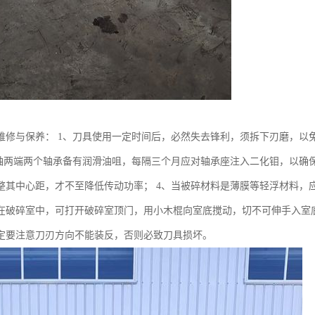
维修与保养： 1、刀具使用一定时间后，必然失去锋利，须拆下刃磨，以
主轴两端两个轴承备有润滑油咀，每隔三个月应对轴承座注入二化钼，以确
整其中心距，才不至降低传动功率； 4、当被碎材料是薄膜等轻浮材料，应
在破碎室中，可打开破碎室顶门，用小木棍向室底搅动，切不可伸手入室底
定要注意刀刃方向不能装反，否则必致刀具损坏。