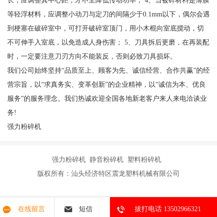
长，应调整其中心距，才不至降低传动功率； 4、当被碎材料是薄膜
等轻浮材料，应调整小动刀与定刀的间隔少于0.1mm以下，偶尔会遇
到梗塞在破碎室中，可打开破碎室顶门，用小木棍向室底搅动，切
不可伸手入室底，以免造成人身伤害； 5、刀具拆后更磨，在再装配
时，一定要注意刀刃方向不能装反，否则必致刀具损坏。
我们公司始终坚持“品质至上、顾客为先、诚信经营、合作共赢”的经
营宗旨，以“求真务实、变革创新”的企业精神，以“诚信为本、优良
服务”的服务理念。我们热诚欢迎全国各地新老客户来人来电洽谈业
务!
强力粉碎机
强力粉碎机 静音粉碎机 塑料粉碎机
版权所有：汕头经济特区震龙塑料机械有限公司
在线留言
短信
拔打电话 13502966321