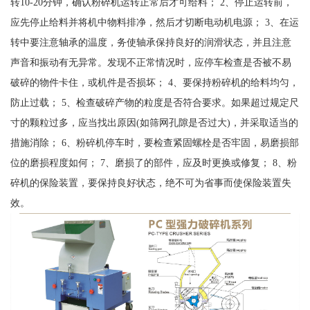
转10-20分钟，确认粉碎机运转正常后才可给料； 2、停止运转前，
应先停止给料并将机中物料排净，然后才切断电动机电源； 3、在运
转中要注意轴承的温度，务使轴承保持良好的润滑状态，并且注意
声音和振动有无异常。发现不正常情况时，应停车检查是否被不易
破碎的物件卡住，或机件是否损坏； 4、要保持粉碎机的给料均匀，
防止过载； 5、检查破碎产物的粒度是否符合要求。如果超过规定尺
寸的颗粒过多，应当找出原因(如筛网孔隙是否过大)，并采取适当的
措施消除； 6、粉碎机停车时，要检查紧固螺栓是否牢固，易磨损部
位的磨损程度如何； 7、磨损了的部件，应及时更换或修复； 8、粉
碎机的保险装置，要保持良好状态，绝不可为省事而使保险装置失
效。