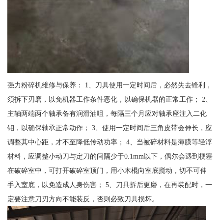
强力粉碎机维修与保养： 1、刀具使用一定时间后，必然失去锋利，
须拆下刃磨，以免机器工作条件恶化，以确保机器的正常工作； 2、
主轴两端两个轴承备有润滑油咀，每隔三个月应对轴承座注入二化
钼，以确保轴承正常动作； 3、使用一定时间后三角皮带会伸长，应
调整其中心距，才不至降低传动功率； 4、当被碎材料是薄膜等轻浮
材料，应调整小动刀与定刀的间隔少于0.1mm以下，偶尔会遇到梗塞
在破碎室中，可打开破碎室顶门，用小木棍向室底搅动，切不可伸
手入室底，以免造成人身伤害； 5、刀具拆后更磨，在再装配时，一
定要注意刀刃方向不能装反，否则必致刀具损坏。