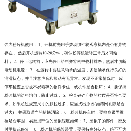
强力粉碎机使用： 1、开机前先用手拨动惯性轮观察机内是否有异物
存在， 然后开机运转10-20分钟，确认粉碎机运转正常后才可给
料； 2、停止运转前，应先停止给料并将机中物料排净，然后才切断
电动机电源； 3、在运转中要注意轴承的温度，务使轴承保持良好的
润滑状态，并且注意声音和振动有无异常。发现不正常情况时，应
停车检查是否被不易粉碎的物件卡住，或机件是否损坏； 4、要保持
粉碎机的给料均匀，防止过载； 5、检查破碎产物的粒度是否符合要
求。如果超过规定尺寸的颗粒过多，应当找出原因(如筛网孔隙是否
过大)，并采取适当的措施消除； 6、粉碎机停车时，要检查紧固螺
栓是否牢固，易磨损部位的磨损程度如何； 7、磨损了的部件，应及
时更换或修复； 8、粉碎机的保险装置，要保持良好状态，绝不可为