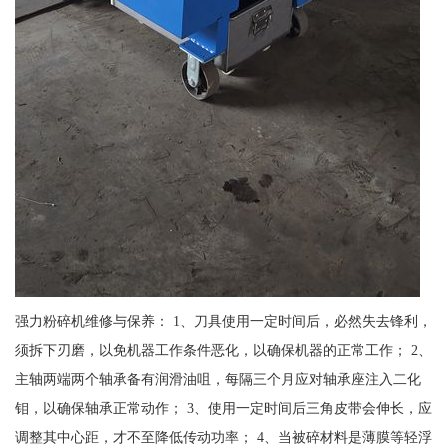
强力粉碎机维修与保养： 1、刀具使用一定时间后，必然失去锋利，
须拆下刃磨，以免机器工作条件恶化，以确保机器的正常工作； 2、
主轴两端两个轴承备有润滑油咀，每隔三个月应对轴承座注入二化
钼，以确保轴承正常动作； 3、使用一定时间后三角皮带会伸长，应
调整其中心距，才不至降低传动功率； 4、当被碎材料是薄膜等轻浮