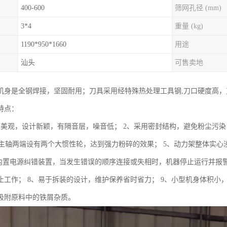
400-600
筛网孔径 (mm)
3*4
重量 (kg)
1190*950*1660
用途
汕头
可售卖地
机身是全钢焊接，坚固耐用；刀具采用经特殊热处理工具钢,刀口硬度高，
特点：
形美观，设计新颖，有隔音层，噪音低； 2、采用密封结构，避免粉尘污染
、集主轴两端设有两个大惯性轮，达到强力粉碎的效果； 5、动力架整体实
、内置电源纠错装置，当发生错误的顺序连接或失相时，机器停止运行并报
止工作； 8、易于拆装的设计，维护保养省时省力； 9、小型机身体积小，
吸附原料中的铁屑杂质。