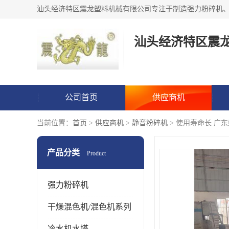
汕头经济特区震
公司首页
供应商机
当前位置：
首页
>
供应商机
>
静音粉碎机
> 使用寿命长 广东
产品分类
Product
强力粉碎机
干燥混色机/混色机系列
冷水机水塔