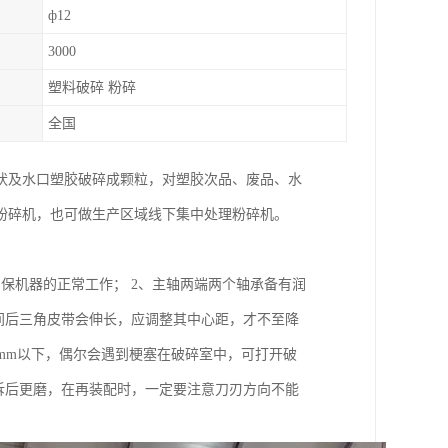
ф12
3000
塑料破碎 粉碎
全国
状及水口塑胶破碎成颗粒，对塑胶次品、废品、水
粉碎机，也可做生产区域线下集中处理粉碎机。
保机器的正常工作； 2、主轴两端两个轴承备有润
间后三角皮带会伸长，应调整其中心距，才不至降
1mm以下，偶尔会遇到梗塞在破碎室中，可打开破
拆后更磨，在再装配时，一定要注意刀刃方向不能