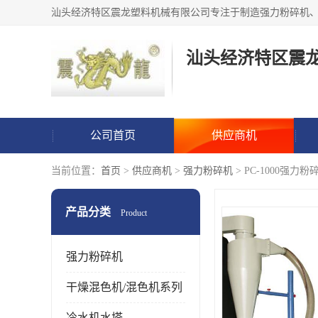
汕头经济特区震
公司首页
供应商机
当前位置：
首页
>
供应商机
>
强力粉碎机
> PC-1000强力
产品分类
Product
强力粉碎机
干燥混色机/混色机系列
冷水机水塔