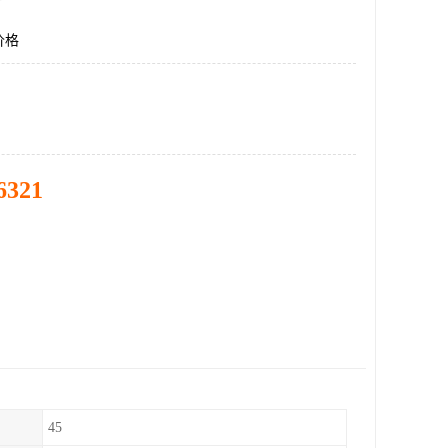
价格
6321
45