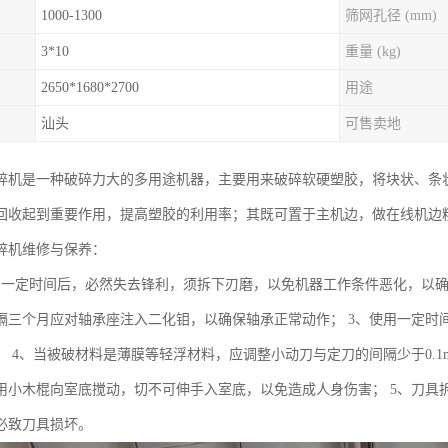
1000-1300
筛网孔径 (mm)
3*10
重量 (kg)
2650*1680*2700
用途
汕头
可售卖地
碎机是一种破碎力大的多用途机器，主要用来破碎软硬塑胶，将块状、条
回收起到重要作用，提高塑胶的利用率；其既可置于主机边，做在线机边
碎机维修与保养：
用一定时间后，必然失去锋利，须拆下刃磨，以免机器工作条件恶化，以确
隔三个月应对轴承座注入二化钼，以确保轴承正常动作； 3、使用一定时
； 4、当被破材料是薄膜等轻浮材料，应调整小动刀与定刀的间隔少于0.
用小木棍向室底搅动，切不可伸手入室底，以免造成人身伤害； 5、刀具
必致刀具损坏。