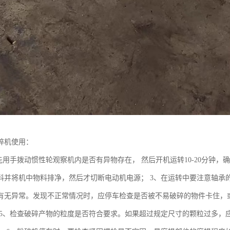
碎机使用：
先用手拨动惯性轮观察机内是否有异物存在， 然后开机运转10-20分钟，
料并将机中物料排净，然后才切断电动机电源； 3、在运转中要注意轴承
有无异常。发现不正常情况时，应停车检查是否被不易破碎的物件卡住，或
 5、检查破碎产物的粒度是否符合要求。如果超过规定尺寸的颗粒过多，应