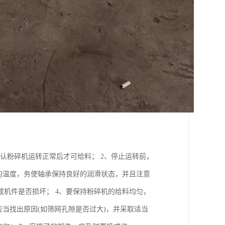
确认粉碎机运转正常后才可给料； 2、停止运转前，
的温度，务使轴承保持良好的润滑状态，并且注意
机件是否损坏； 4、要保持粉碎机的给料均匀，
当找出原因(如筛网孔隙是否过大)，并采取适当