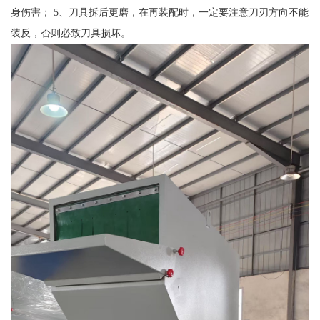
身伤害； 5、刀具拆后更磨，在再装配时，一定要注意刀刃方向不能
装反，否则必致刀具损坏。