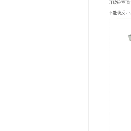
开破碎室顶
不能装反，