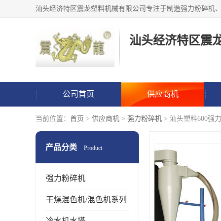
汕头经济特区震
公司首页
供应商机
当前位置：
首页
>
供应商机
>
强力粉碎机
> 汕头塑料600强
产品分类
Product
强力粉碎机
干燥混色机/混色机系列
冷水机水塔