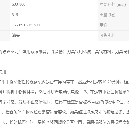
600-800
筛网孔径 (mm)
3*6
重量 (kg)
1550*1150*1800
用途
汕头
可售卖地
的破碎室前后壁用双层隔音，噪音低；刀具采用优质工具钢材料，刀具安
使用：
先用手拨动惯性轮观察机内是否有异物存在，然后开机运转10-20分钟，确
料并将机中物料排净，然后才切断电动机电源； 3、在运转中要注意轴承
有无异常。发现不正常情况时，应停车检查是否被不易破碎的物件卡住，或
 5、检查破碎产物的粒度是否符合要求。如果超过规定尺寸的颗粒过多，应
； 6、粉碎机停车时，要检查紧固螺栓是否牢固，易磨损部位的磨损程度如