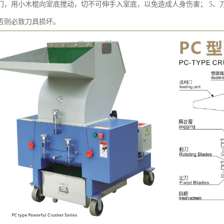
门，用小木棍向室底搅动，切不可伸手入室底，以免造成人身伤害； 5、
否则必致刀具损坏。