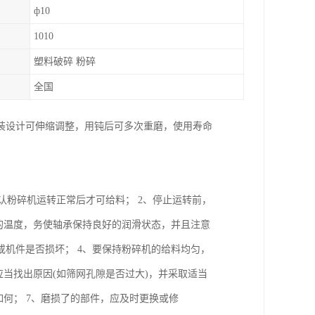
ф10
1010
塑料破碎 粉碎
全国
装设计可伸缩调整，用钝后可多次重磨，使用寿命
认粉碎机运转正常后才可给料； 2、停止运转前，
的温度，务使轴承保持良好的润滑状态，并且注意
机件是否损坏； 4、要保持粉碎机的给料均匀，
当找出原因(如筛网孔隙是否过大)，并采取适当
何； 7、磨损了的部件，应及时更换或修