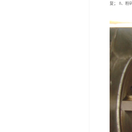
复； 8、