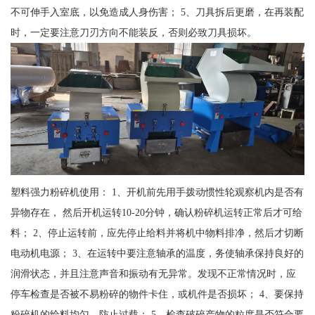
不可伸手入室底，以免造成人身伤害； 5、刀具拆后更磨，在再装配
时，一定要注意刀刃方向不能装反，否则必致刀具损坏。
塑料强力粉碎机使用： 1、开机前先用手拨动惯性轮观察机内是否有
异物存在， 然后开机运转10-20分钟，确认粉碎机运转正常后才可给
料； 2、停止运转前，应先停止给料并将机中物料排净，然后才切断
电动机电源； 3、在运转中要注意轴承的温度，务使轴承保持良好的
润滑状态，并且注意声音和振动有无异常。发现不正常情况时，应
停车检查是否被不易粉碎的物件卡住，或机件是否损坏； 4、要保持
粉碎机的给料均匀，防止过载； 5、检查破碎产物的粒度是否符合要