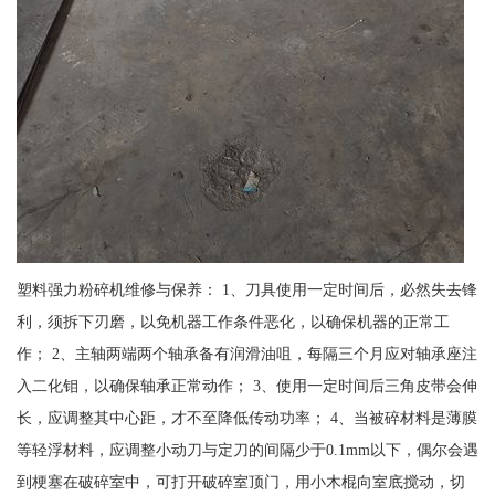
塑料强力粉碎机维修与保养： 1、刀具使用一定时间后，必然失去锋
利，须拆下刃磨，以免机器工作条件恶化，以确保机器的正常工
作； 2、主轴两端两个轴承备有润滑油咀，每隔三个月应对轴承座注
入二化钼，以确保轴承正常动作； 3、使用一定时间后三角皮带会伸
长，应调整其中心距，才不至降低传动功率； 4、当被碎材料是薄膜
等轻浮材料，应调整小动刀与定刀的间隔少于0.1mm以下，偶尔会遇
到梗塞在破碎室中，可打开破碎室顶门，用小木棍向室底搅动，切