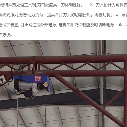
用经特殊热处理工具钢,刀口硬度高，刀体韧性好，； 2、刀具设计为可调安
阶梯式排列,分散动力负荷，提高单片刀具的切削扭矩，降低功耗； 4、隔
载保护装置, 能正确连接外部电源, 电机失相或过载能及时切断电源； 6
护方便。