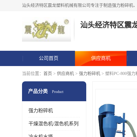
汕头经济特区震
公司首页
供应商机
当前位置：
首页
>
供应商机
>
强力粉碎机
> 塑料PC-800强
产品分类
Product
强力粉碎机
干燥混色机/混色机系列
冷水机水塔