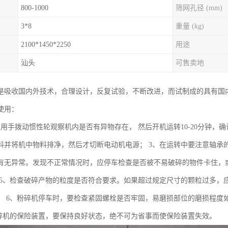
800-1000
筛网孔径 (mm)
3*8
重量 (kg)
2100*1450*2250
用途
汕头
可售卖地
是吸收国内外技术，合理设计，反复试验，不断改进，而试制成的具有国
使用：
先用手拨动惯性轮观察机内是否有异物存在， 然后开机运转10-20分钟，
料并将机中物料排净，然后才切断电动机电源； 3、在运转中要注意轴承
有无异常。发现不正常情况时，应停车检查是否被不易破碎的物件卡住，或
 5、检查破碎产物的粒度是否符合要求。如果超过规定尺寸的颗粒过多，应
； 6、粉碎机停车时，要检查紧固螺栓是否牢固，易磨损部位的磨损程度如
粉碎机的保险装置，要保持良好状态，绝不可为省事而使保险装置失效。