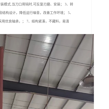
装模式,当刀口用钝时,可反复刃磨、安装； 3、转
音结构设计，降低运行噪音，改善工作环境； 5、
、采用优良轴承，； 7、结构紧凑，不藏料，易清