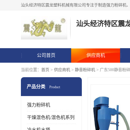
汕头经济特区震
公司首页
供应商机
当前位置：
首页
>
供应商机
>
静音粉碎机
> 广东500静音粉
产品分类
Product
强力粉碎机
干燥混色机/混色机系列
冷水机水塔