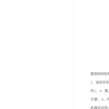
静音粉碎机
1、该机外
件)； 4
方便； 6
机器自动停