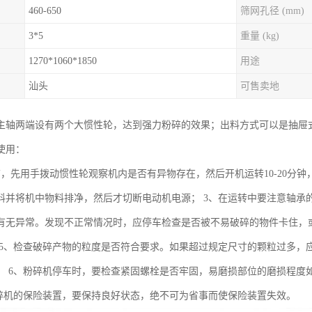
460-650
筛网孔径 (mm)
3*5
重量 (kg)
1270*1060*1850
用途
汕头
可售卖地
主轴两端设有两个大惯性轮，达到强力粉碎的效果；出料方式可以是抽屉式
使用：
前，先用手拨动惯性轮观察机内是否有异物存在，然后开机运转10-20分钟
料并将机中物料排净，然后才切断电动机电源； 3、在运转中要注意轴承
有无异常。发现不正常情况时，应停车检查是否被不易破碎的物件卡住，或
 5、检查破碎产物的粒度是否符合要求。如果超过规定尺寸的颗粒过多，应
； 6、粉碎机停车时，要检查紧固螺栓是否牢固，易磨损部位的磨损程度如
粉碎机的保险装置，要保持良好状态，绝不可为省事而使保险装置失效。