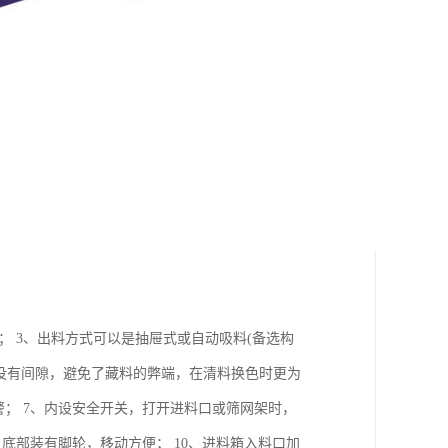
； 3、出料方式可以是抽屉式或自动吸料(备选构
心没有间隙，避免了藏料的弊端，在清料换色时更为
警； 7、内设安全开关，打开进料口或筛网架时，
底部装有脚轮，移动方便； 10、进料箱入料口加