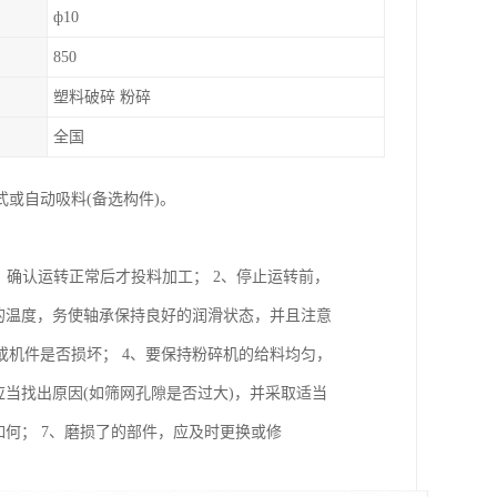
ф10
850
塑料破碎 粉碎
全国
或自动吸料(备选构件)。
，确认运转正常后才投料加工； 2、停止运转前，
的温度，务使轴承保持良好的润滑状态，并且注意
机件是否损坏； 4、要保持粉碎机的给料均匀，
当找出原因(如筛网孔隙是否过大)，并采取适当
何； 7、磨损了的部件，应及时更换或修