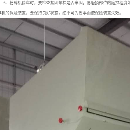
； 6、粉碎机停车时，要检查紧固螺栓是否牢固，易磨损部位的磨损程度如
粉碎机的保险装置，要保持良好状态，绝不可为省事而使保险装置失效。