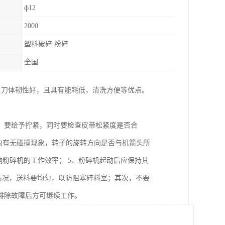
ф12
2000
塑料破碎 粉碎
全国
，刀体韧性好，且具有能耗低，清洗方便等优点。
，要给予拧紧，同时要检查皮带松紧度是否合
内有无碰撞现象，转子的旋转方向是否与机箭头所
响粉碎机的工作效率； 5、粉碎机起动后应保持其
运转情况，送料要均匀，以防阻塞碎料室；其次，不要
排除故障后方可继续工作。