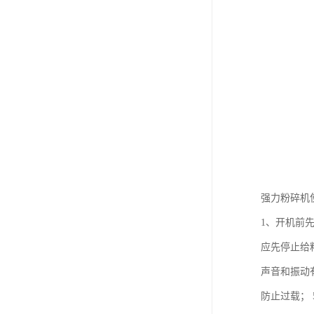
强力粉碎机
1、开机前
应先停止给
声音和振动
防止过载；