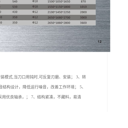
装模式,当刀口用钝时,可反复刃磨、安装； 3、转
音结构设计，降低运行噪音，改善工作环境； 5、
、采用优良轴承，； 7、结构紧凑，不藏料，易清