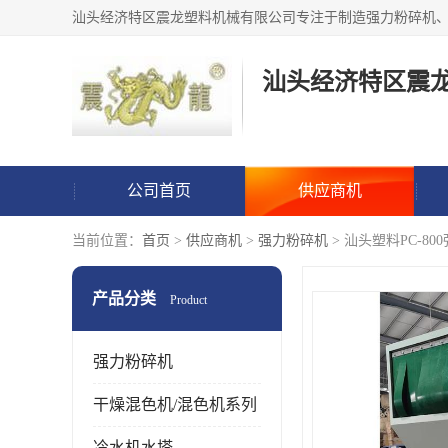
汕头经济特区震
公司首页
供应商机
当前位置：
首页
>
供应商机
>
强力粉碎机
> 汕头塑料PC-8
产品分类
Product
强力粉碎机
干燥混色机/混色机系列
冷水机水塔