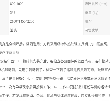
800-1000
筛网孔径 (mm)
3*8
重量 (kg)
2100*1450*2250
用途
汕头
可售卖地
机身是全钢焊接，坚固耐用；刀具采用经特殊热处理工具钢, 刀口硬度高
操作注意事项：
要安装牢固；2、粉碎机安装完后，要检查各紧固件的紧固情况，若有松动
粉碎机起动前，先用手转动转子，检查一下转子运转是否灵活可靠，破碎室
，润滑是否良好； 4、不要随便更换皮带轮，以防转速太高或转速太低影
-20min，没有异常现象后再投料工作； 6、工作中要随时注意粉碎机的
荷工作，若发现有振动、杂音、轴承与机体温度过高，应立即停机检查，