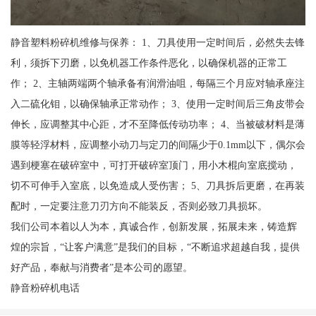
静音塑料粉碎机维修与保养： 1、刀具使用一定时间后，必然失去锋
利，须拆下刃磨，以免机器工作条件恶化，以确保机器的正常工
作； 2、主轴两端两个轴承备有润滑油咀，每隔三个月应对轴承座注
入二硫化钼，以确保轴承正常动作； 3、使用一定时间后三角皮带会
伸长，应调整其中心距，才不至降低传动功率； 4、当被破材料是薄
膜等轻浮材料，应调整小动刀与定刀的间隔少于0.1mm以下，偶尔会
遇到梗塞在破碎室中，可打开破碎室顶门，用小木棍向室底搅动，
切不可伸手入室底，以免造成人受伤害； 5、刀具拆后更磨，在再装
配时，一定要注意刀刃方向不能装反，否则必致刀具损坏。
我们公司本着以人为本，真诚合作，创新发展，拓展未来，铸造辉
煌的宗旨，“让客户满意”是我们的目标，“不断追求超越自我，提供
好产品，奉献与消费者”是本公司的愿望。
静音粉碎机电话