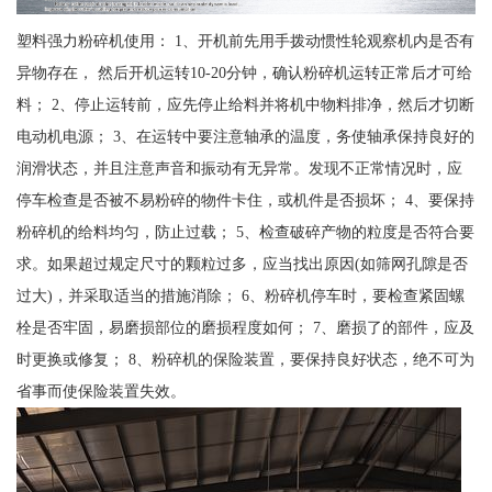
塑料强力粉碎机使用： 1、开机前先用手拨动惯性轮观察机内是否有
异物存在， 然后开机运转10-20分钟，确认粉碎机运转正常后才可给
料； 2、停止运转前，应先停止给料并将机中物料排净，然后才切断
电动机电源； 3、在运转中要注意轴承的温度，务使轴承保持良好的
润滑状态，并且注意声音和振动有无异常。发现不正常情况时，应
停车检查是否被不易粉碎的物件卡住，或机件是否损坏； 4、要保持
粉碎机的给料均匀，防止过载； 5、检查破碎产物的粒度是否符合要
求。如果超过规定尺寸的颗粒过多，应当找出原因(如筛网孔隙是否
过大)，并采取适当的措施消除； 6、粉碎机停车时，要检查紧固螺
栓是否牢固，易磨损部位的磨损程度如何； 7、磨损了的部件，应及
时更换或修复； 8、粉碎机的保险装置，要保持良好状态，绝不可为
省事而使保险装置失效。