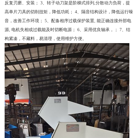
反复刃磨、安装； 3、转子动刀架是阶梯式排列,分散动力负荷，提
高单片刀具的切削扭矩，降低功耗； 4、隔音结构设计，降低运行噪
音，改善工作环境； 5、配备相序过载保护装置, 能正确连接外部电
源, 电机失相或过载能及时切断电源； 6、采用优良轴承，； 7、结
构紧凑，不藏料，易清理，使用维护方便。