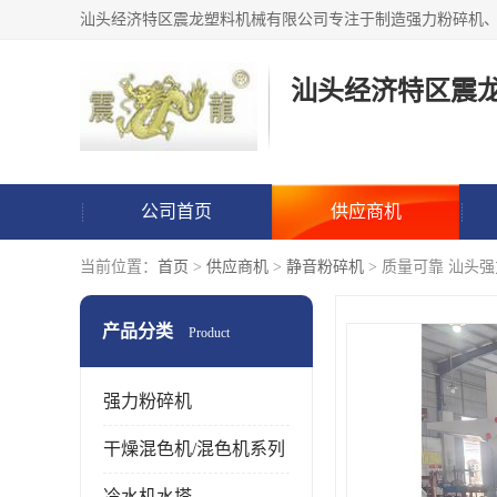
汕头经济特区震
公司首页
供应商机
当前位置：
首页
>
供应商机
>
静音粉碎机
> 质量可靠 汕头强
产品分类
Product
强力粉碎机
干燥混色机/混色机系列
冷水机水塔