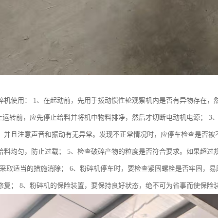
碎机使用： 1、在起动前，先用手拨动惯性轮观察机内是否有异物存在，然
停止运转前，应先停止给料并将机中物料排净，然后才切断电动机电源； 
，并且注意声音和振动有无异常。发现不正常情况时，应停车检查是否被不
给料均匀，防止过载； 5、检查破碎产物的粒度是否符合要求。如果超过
并采取适当的措施消除； 6、粉碎机停车时，要检查紧固螺栓是否牢固，易
修复； 8、粉碎机的保险装置，要保持良好状态，绝不可为省事而使保险