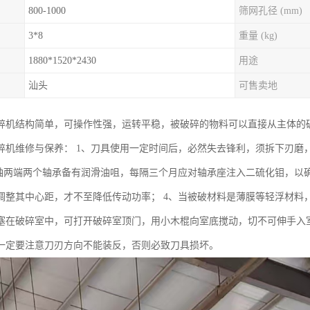
800-1000
筛网孔径 (mm)
3*8
重量 (kg)
1880*1520*2430
用途
汕头
可售卖地
碎机结构简单，可操作性强，运转平稳，被破碎的物料可以直接从主体的
碎机维修与保养： 1、刀具使用一定时间后，必然失去锋利，须拆下刃磨
主轴两端两个轴承备有润滑油咀，每隔三个月应对轴承座注入二硫化钼，以
调整其中心距，才不至降低传动功率； 4、当被破材料是薄膜等轻浮材料，
塞在破碎室中，可打开破碎室顶门，用小木棍向室底搅动，切不可伸手入室
一定要注意刀刃方向不能装反，否则必致刀具损坏。