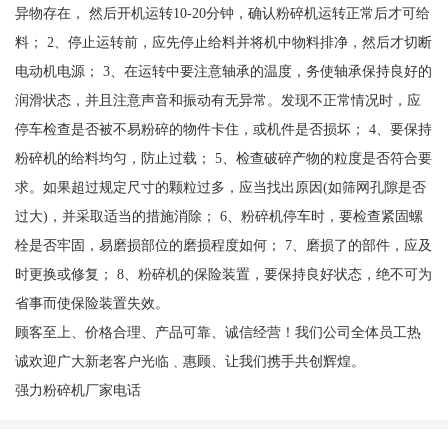
异物存在， 然后开机运转10-20分钟，确认粉碎机运转正常后才可给
料； 2、停止运转前，应先停止给料并将机中物料排净，然后才切断
电动机电源； 3、在运转中要注意轴承的温度，务使轴承保持良好的
润滑状态，并且注意声音和振动有无异常。发现不正常情况时，应
停车检查是否被不易粉碎的物件卡住，或机件是否损坏； 4、要保持
粉碎机的给料均匀，防止过载； 5、检查破碎产物的粒度是否符合要
求。如果超过规定尺寸的颗粒过多，应当找出原因(如筛网孔隙是否
过大)，并采取适当的措施消除； 6、粉碎机停车时，要检查紧固螺
栓是否牢固，易磨损部位的磨损程度如何； 7、磨损了的部件，应及
时更换或修复； 8、粉碎机的保险装置，要保持良好状态，绝不可为
省事而使保险装置失效。
顾客至上、价格合理、产品可靠、诚信经营！我们公司全体员工热
诚欢迎广大新老客户光临﹑惠顾、让我们携手共创辉煌。
强力粉碎机厂家电话