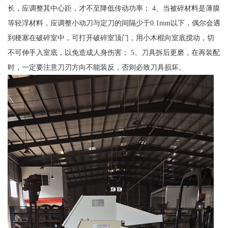
长，应调整其中心距，才不至降低传动功率； 4、当被碎材料是薄膜
等轻浮材料，应调整小动刀与定刀的间隔少于0.1mm以下，偶尔会遇
到梗塞在破碎室中，可打开破碎室顶门，用小木棍向室底搅动，切
不可伸手入室底，以免造成人身伤害； 5、刀具拆后更磨，在再装配
时，一定要注意刀刃方向不能装反，否则必致刀具损坏。