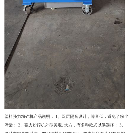
塑料强力粉碎机产品说明： 1、双层隔音设计，噪音低，避免了粉尘
污染； 2、强力粉碎机外型美观, 大方，有多种款式以供选择； 3、