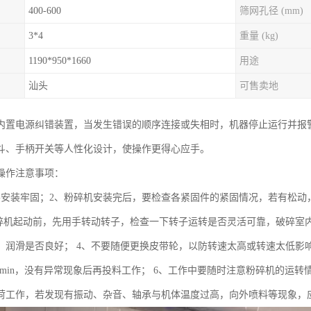
400-600
筛网孔径 (mm)
3*4
重量 (kg)
1190*950*1660
用途
汕头
可售卖地
内置电源纠错装置，当发生错误的顺序连接或失相时，机器停止运行并报
斗、手柄开关等人性化设计，使操作更得心应手。
操作注意事项：
要安装牢固；2、粉碎机安装完后，要检查各紧固件的紧固情况，若有松动
粉碎机起动前，先用手转动转子，检查一下转子运转是否灵活可靠，破碎室
，润滑是否良好； 4、不要随便更换皮带轮，以防转速太高或转速太低影
-20min，没有异常现象后再投料工作； 6、工作中要随时注意粉碎机的
荷工作，若发现有振动、杂音、轴承与机体温度过高，向外喷料等现象，