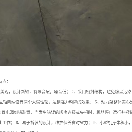
特点：
形美观，设计新颖，有隔音层，噪音低； 2、采用密封结构，避免粉尘污染
、集主轴两端设有两个大惯性轮，达到强力粉碎的效果； 5、动力架整体实
、内置电源纠错装置，当发生错误的顺序连接或失相时，机器停止运行并报
止工作； 8、易于拆装的设计，维护保养省时省力； 9、小型机身体积小，