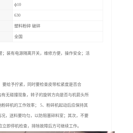
ф10
630
塑料粉碎 破碎
全国
警；装有电源隔离开关，维修方便，操作安全；活
，要给予拧紧，同时要检查皮带松紧度是否合
内有无碰撞现象，转子的旋转方向是否与机箭头所
响粉碎机的工作效率； 5、粉碎机起动后应保持其
运转情况，送料要均匀，以防阻塞碎料室；其次，不要
应立即停机检查，排除故障后方可继续工作。