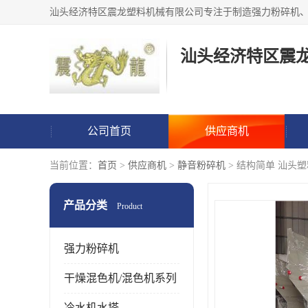
汕头经济特区震
公司首页
供应商机
当前位置：
首页
>
供应商机
>
静音粉碎机
> 结构简单 汕头塑
产品分类
Product
强力粉碎机
干燥混色机/混色机系列
冷水机水塔