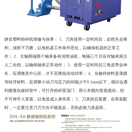
静音塑料粉碎机维修与保养： 1、刀具使用一定时间后，必然失去锋
利，须拆下刃磨，以免机器工作条件恶化，以确保机器的正常工
作； 2、主轴两端两个轴承备有润滑油咀，每隔三个月应对轴承座注
入二化钼，以确保轴承正常动作； 3、使用一定时间后三角皮带会伸
长，应调整其中心距，才不至降低传动功率； 4、当被碎材料是薄膜
等轻浮材料，应调整小动刀与定刀的间隔少于0.1mm以下，偶尔会遇
到梗塞在破碎室中，可打开粉碎室顶门，用小木棍向室底搅动，切
不可伸手入室底，以免造成人身伤害； 5、刀具拆后更磨，在再装配
时，一定要注意刀刃方向不能装反，否则必致刀具损坏。