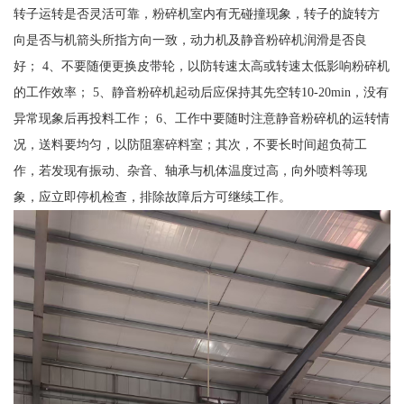
转子运转是否灵活可靠，粉碎机室内有无碰撞现象，转子的旋转方
向是否与机箭头所指方向一致，动力机及静音粉碎机润滑是否良
好； 4、不要随便更换皮带轮，以防转速太高或转速太低影响粉碎机
的工作效率； 5、静音粉碎机起动后应保持其先空转10-20min，没有
异常现象后再投料工作； 6、工作中要随时注意静音粉碎机的运转情
况，送料要均匀，以防阻塞碎料室；其次，不要长时间超负荷工
作，若发现有振动、杂音、轴承与机体温度过高，向外喷料等现
象，应立即停机检查，排除故障后方可继续工作。