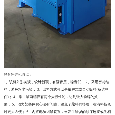
静音粉碎机特点：
1、该机外形美观，设计新颖，有隔音层，噪音低； 2、采用密封结
构，避免粉尘污染； 3、出料方式可以是抽屉式或自动吸料(备选构
件)； 4、集主轴两端设有两个大惯性轮，达到强力粉碎的效
果； 5、动力架整体实心没有间隙，避免了藏料的弊端，在清料换色
时更为方便； 6、内置电源纠错装置，当发生错误的顺序连接或失相