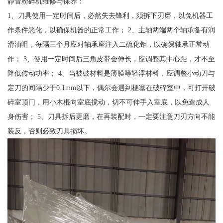
静音粉碎机维修与保养：
1、刀具使用一定时间后，必然失去锋利，须拆下刃磨，以免机器工
作条件恶化，以确保机器的正常工作； 2、主轴两端两个轴承备有润
滑油咀，每隔三个月应对轴承座注入二硫化钼，以确保轴承正常动
作； 3、使用一定时间后三角皮带会伸长，应调整其中心距，才不至
降低传动功率； 4、当被破材料是薄膜等轻浮材料，应调整小动刀与
定刀的间隔少于0.1mm以下，偶尔会遇到梗塞在破碎室中，可打开破
碎室顶门，用小木棍向室底搅动，切不可伸手入室底，以免造成人
身伤害； 5、刀具拆后更磨，在再装配时，一定要注意刀刃方向不能
装反，否则必致刀具损坏。