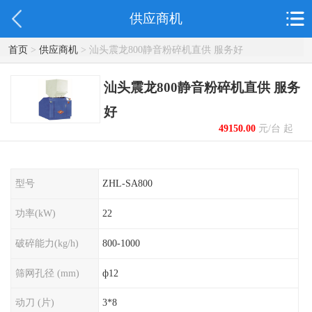
供应商机
首页
>
供应商机
> 汕头震龙800静音粉碎机直供 服务好
汕头震龙800静音粉碎机直供 服务
好
49150.00
元/台 起
型号
ZHL-SA800
功率(kW)
22
破碎能力(kg/h)
800-1000
筛网孔径 (mm)
ф12
动刀 (片)
3*8