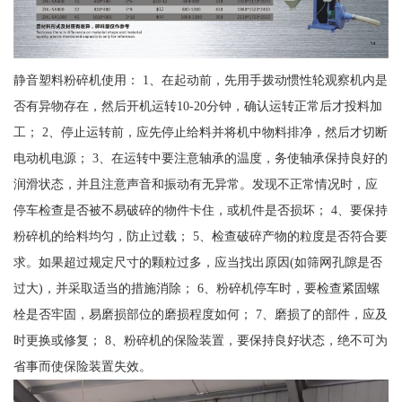
静音塑料粉碎机使用： 1、在起动前，先用手拨动惯性轮观察机内是
否有异物存在，然后开机运转10-20分钟，确认运转正常后才投料加
工； 2、停止运转前，应先停止给料并将机中物料排净，然后才切断
电动机电源； 3、在运转中要注意轴承的温度，务使轴承保持良好的
润滑状态，并且注意声音和振动有无异常。发现不正常情况时，应
停车检查是否被不易破碎的物件卡住，或机件是否损坏； 4、要保持
粉碎机的给料均匀，防止过载； 5、检查破碎产物的粒度是否符合要
求。如果超过规定尺寸的颗粒过多，应当找出原因(如筛网孔隙是否
过大)，并采取适当的措施消除； 6、粉碎机停车时，要检查紧固螺
栓是否牢固，易磨损部位的磨损程度如何； 7、磨损了的部件，应及
时更换或修复； 8、粉碎机的保险装置，要保持良好状态，绝不可为
省事而使保险装置失效。