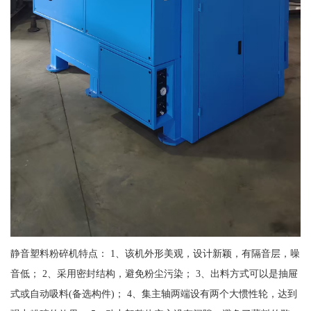
静音塑料粉碎机特点： 1、该机外形美观，设计新颖，有隔音层，噪
音低； 2、采用密封结构，避免粉尘污染； 3、出料方式可以是抽屉
式或自动吸料(备选构件)； 4、集主轴两端设有两个大惯性轮，达到