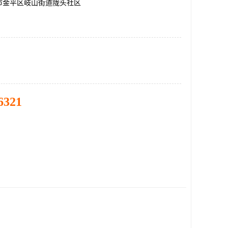
市金平区岐山街道陇头社区
6321