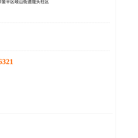
市金平区岐山街道陇头社区
6321