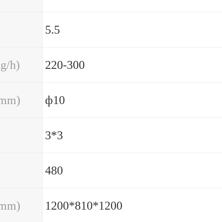
5.5
/h)
220-300
mm)
ф10
3*3
480
mm)
1200*810*1200