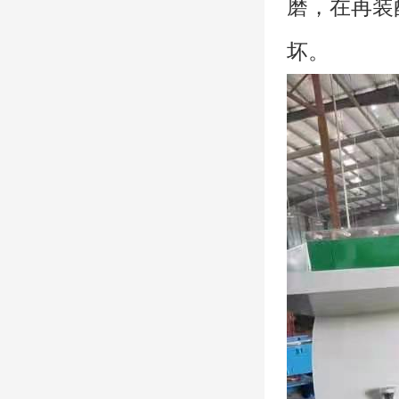
磨，在再装
坏。