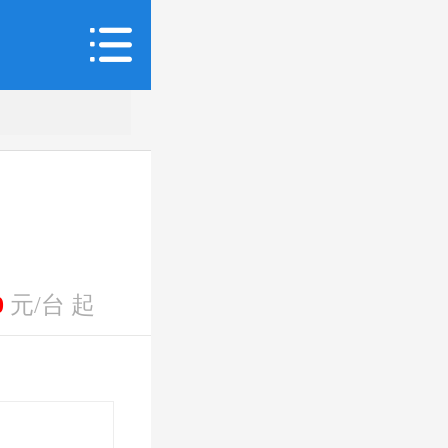
0
元/台 起