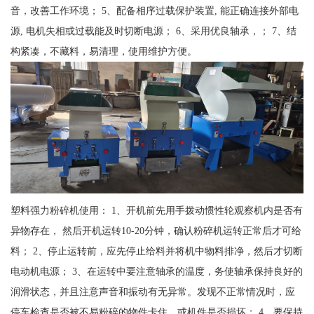
音，改善工作环境； 5、配备相序过载保护装置, 能正确连接外部电
源, 电机失相或过载能及时切断电源； 6、采用优良轴承，； 7、结
构紧凑，不藏料，易清理，使用维护方便。
塑料强力粉碎机使用： 1、开机前先用手拨动惯性轮观察机内是否有
异物存在， 然后开机运转10-20分钟，确认粉碎机运转正常后才可给
料； 2、停止运转前，应先停止给料并将机中物料排净，然后才切断
电动机电源； 3、在运转中要注意轴承的温度，务使轴承保持良好的
润滑状态，并且注意声音和振动有无异常。发现不正常情况时，应
停车检查是否被不易粉碎的物件卡住，或机件是否损坏； 4、要保持