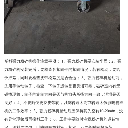
塑料强力粉碎机操作注意事项： 1、强力粉碎机要安装牢固；2、强
力粉碎机安装完后，要检查各紧固件的紧固情况，若有松动，要给
予拧紧，同时要检查皮带松紧度是否合适； 3、强力粉碎机起动前，
先用手转动转子，检查一下转子运转是否灵活可靠，破碎室内有无
碰撞现象，转子的旋转方向是否与机箭头所指方向一致，润滑是否
良好； 4、不要随便更换皮带轮，以防转速太高或转速太低影响粉碎
机的工作效率； 5、强力粉碎机起动后应保持其先空转10-20min，没
有异常现象后再投料工作； 6、工作中要随时注意粉碎机的运转情
况，送料要均匀，以防阻塞粉料室；其次，不要长时间超负荷工