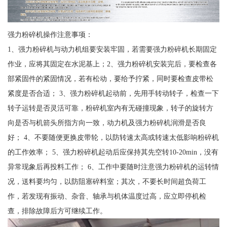
强力粉碎机操作注意事项：
1、强力粉碎机与动力机组要安装牢固，若需要强力粉碎机长期固定
作业，应将其固定在水泥基上；2、强力粉碎机安装完后，要检查各
部紧固件的紧固情况，若有松动，要给予拧紧，同时要检查皮带松
紧度是否合适； 3、强力粉碎机起动前，先用手转动转子，检查一下
转子运转是否灵活可靠，粉碎机室内有无碰撞现象，转子的旋转方
向是否与机箭头所指方向一致，动力机及强力粉碎机润滑是否良
好； 4、不要随便更换皮带轮，以防转速太高或转速太低影响粉碎机
的工作效率； 5、强力粉碎机起动后应保持其先空转10-20min，没有
异常现象后再投料工作； 6、工作中要随时注意强力粉碎机的运转情
况，送料要均匀，以防阻塞碎料室；其次，不要长时间超负荷工
作，若发现有振动、杂音、轴承与机体温度过高，应立即停机检
查，排除故障后方可继续工作。