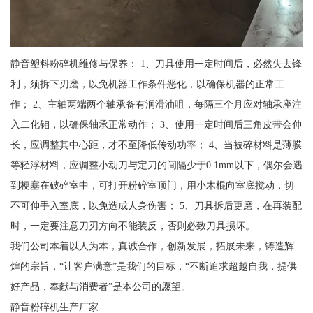
静音塑料粉碎机维修与保养： 1、刀具使用一定时间后，必然失去锋
利，须拆下刃磨，以免机器工作条件恶化，以确保机器的正常工
作； 2、主轴两端两个轴承备有润滑油咀，每隔三个月应对轴承座注
入二化钼，以确保轴承正常动作； 3、使用一定时间后三角皮带会伸
长，应调整其中心距，才不至降低传动功率； 4、当被碎材料是薄膜
等轻浮材料，应调整小动刀与定刀的间隔少于0.1mm以下，偶尔会遇
到梗塞在破碎室中，可打开粉碎室顶门，用小木棍向室底搅动，切
不可伸手入室底，以免造成人身伤害； 5、刀具拆后更磨，在再装配
时，一定要注意刀刃方向不能装反，否则必致刀具损坏。
我们公司本着以人为本，真诚合作，创新发展，拓展未来，铸造辉
煌的宗旨，“让客户满意”是我们的目标，“不断追求超越自我，提供
好产品，奉献与消费者”是本公司的愿望。
静音粉碎机生产厂家