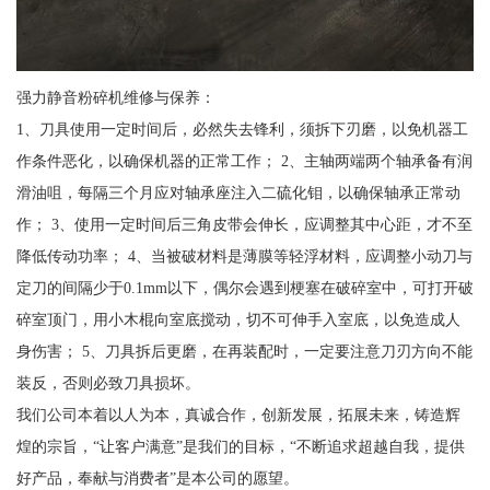
强力静音粉碎机维修与保养：
1、刀具使用一定时间后，必然失去锋利，须拆下刃磨，以免机器工
作条件恶化，以确保机器的正常工作； 2、主轴两端两个轴承备有润
滑油咀，每隔三个月应对轴承座注入二硫化钼，以确保轴承正常动
作； 3、使用一定时间后三角皮带会伸长，应调整其中心距，才不至
降低传动功率； 4、当被破材料是薄膜等轻浮材料，应调整小动刀与
定刀的间隔少于0.1mm以下，偶尔会遇到梗塞在破碎室中，可打开破
碎室顶门，用小木棍向室底搅动，切不可伸手入室底，以免造成人
身伤害； 5、刀具拆后更磨，在再装配时，一定要注意刀刃方向不能
装反，否则必致刀具损坏。
我们公司本着以人为本，真诚合作，创新发展，拓展未来，铸造辉
煌的宗旨，“让客户满意”是我们的目标，“不断追求超越自我，提供
好产品，奉献与消费者”是本公司的愿望。