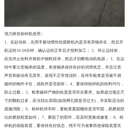
强力静音粉碎机使用：
1、在起动前，先用手拨动惯性轮观察机内是否有异物存在，然后开
机运转10-20分钟，确认运转正常后才投料加工； 2、停止运转前，
应先停止给料并将机中物料排净，然后才切断电动机电源； 3、在运
转中要注意轴承的温度，务使轴承保持良好的润滑状态，并且注意
声音和振动有无异常。发现不正常情况时，应停车检查是否被不易
破碎的物件卡住，或机件是否损坏； 4、要保持粉碎机的给料均匀，
防止过载； 5、检查破碎产物的粒度是否符合要求。如果超过规定尺
寸的颗粒过多，应当找出原因(如筛网孔隙是否过大)，并采取适当的
措施消除； 6、粉碎机停车时，要检查紧固螺栓是否牢固，易磨损部
位的磨损程度如何； 7、磨损了的部件，应及时更换或修复； 8、粉
碎机的保险装置，要保持良好状态，绝不可为省事而使保险装置失