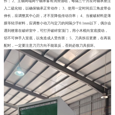
作； 2、主轴两端两个轴承备有润滑油咀，每隔三个月应对轴承座注
入二硫化钼，以确保轴承正常动作； 3、使用一定时间后三角皮带会
伸长，应调整其中心距，才不至降低传动功率； 4、当被破材料是薄
膜等轻浮材料，应调整小动刀与定刀的间隔少于0.1mm以下，偶尔会
遇到梗塞在破碎室中，可打开破碎室顶门，用小木棍向室底搅动，
切不可伸手入室底，以免造成人受伤害； 5、刀具拆后更磨，在再装
配时，一定要注意刀刃方向不能装反，否则必致刀具损坏。