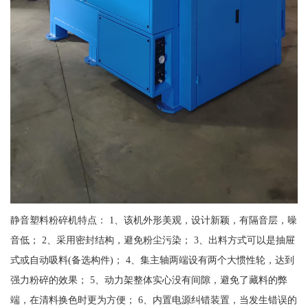
静音塑料粉碎机特点： 1、该机外形美观，设计新颖，有隔音层，噪
音低； 2、采用密封结构，避免粉尘污染； 3、出料方式可以是抽屉
式或自动吸料(备选构件)； 4、集主轴两端设有两个大惯性轮，达到
强力粉碎的效果； 5、动力架整体实心没有间隙，避免了藏料的弊
端，在清料换色时更为方便； 6、内置电源纠错装置，当发生错误的