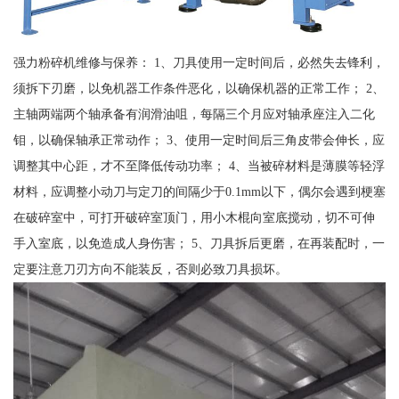
强力粉碎机维修与保养： 1、刀具使用一定时间后，必然失去锋利，
须拆下刃磨，以免机器工作条件恶化，以确保机器的正常工作； 2、
主轴两端两个轴承备有润滑油咀，每隔三个月应对轴承座注入二化
钼，以确保轴承正常动作； 3、使用一定时间后三角皮带会伸长，应
调整其中心距，才不至降低传动功率； 4、当被碎材料是薄膜等轻浮
材料，应调整小动刀与定刀的间隔少于0.1mm以下，偶尔会遇到梗塞
在破碎室中，可打开破碎室顶门，用小木棍向室底搅动，切不可伸
手入室底，以免造成人身伤害； 5、刀具拆后更磨，在再装配时，一
定要注意刀刃方向不能装反，否则必致刀具损坏。