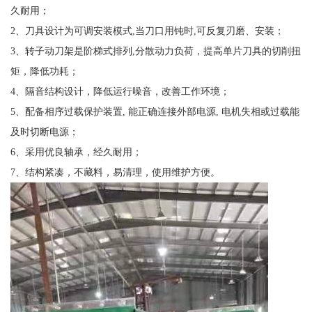
久耐用
；
2
、
刀具设计为可调安装模式
,
当刀口用钝时
,
可反复刃磨、安装
；
3
、
转子动刀架是阶梯式排列
,
分散动力负荷，提高单片刀具的切削扭
矩，降低功耗
；
4
、
隔音结构设计，降低运行噪音，改善工作环境
；
5
、
配备相序过载保护装置
,
能正确连接外部电源
,
电机失相或过载能
及时切断电源
；
6
、采用优良轴承，经久耐用；
7
、结构紧凑，不藏料，易清理，使用维护方便
。